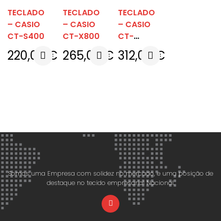
TECLADO
TECLADO
TECLADO
– CASIO
– CASIO
– CASIO
CT-S400
CT-X800
CT-
X3000
220,00
€
265,00
€
312,00
€
Somos uma Empresa com solidez no mercado, e uma posição de
destaque no tecido empresarial Nacional.