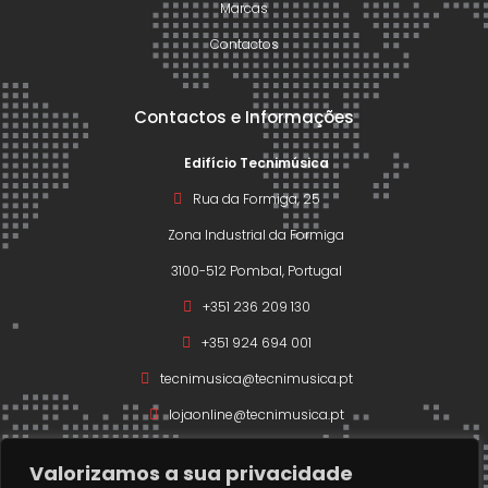
Marcas
Contactos
Contactos e Informações
Edifício Tecnimúsica
Rua da Formiga, 25
Zona Industrial da Formiga
3100-512 Pombal, Portugal
+351 236 209 130
+351 924 694 001
tecnimusica@tecnimusica.pt
lojaonline@tecnimusica.pt
Valorizamos a sua privacidade