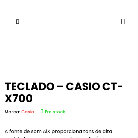
content
content
TECLADO – CASIO CT-
X700
Marca:
Casio
Em stock
A fonte de som AiX proporciona tons de alta