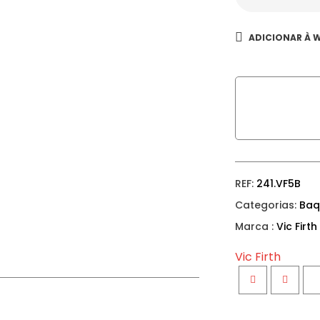
ADICIONAR À W
REF:
241.VF5B
Categorias:
Baq
Marca :
Vic Firth
Vic Firth
Facebook
Twitter