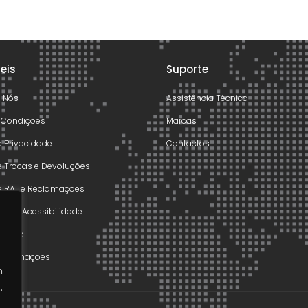
teis
Suporte
e Nós
Assistência Técnica
 Condições
Marcas
de Privacidade
Contactos
de Trocas e Devoluções
de RAL e Reclamações
o de Acessibilidade
olução
 Reclamações
m
.