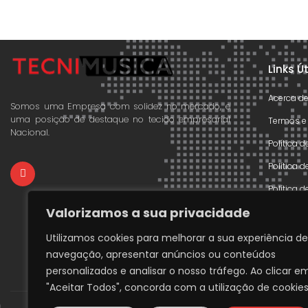
Links Ú
Acerca d
Somos uma Empresa com solidez no mercado, e
uma posição de destaque no tecido empresarial
Termos e
Nacional.
Política 
Política 
Política 
Valorizamos a sua privacidade
Declaraçã
Livre Res
Utilizamos cookies para melhorar a sua experiência de
navegação, apresentar anúncios ou conteúdos
Livro de
personalizados e analisar o nosso tráfego. Ao clicar e
"Aceitar Todos", concorda com a utilização de cookies