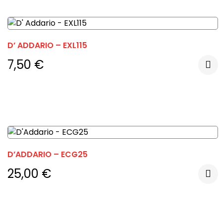
D’ ADDARIO – EXL115
7,50
€
D’ADDARIO – ECG25
25,00
€