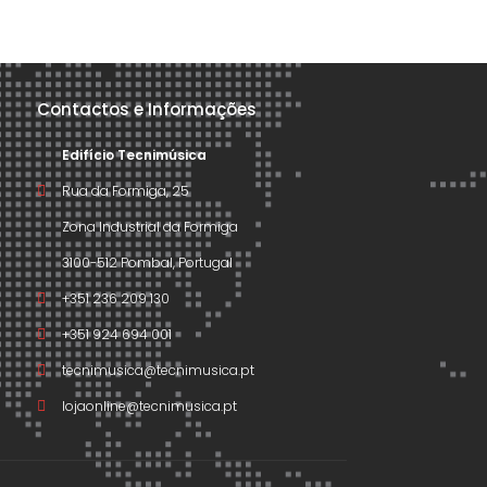
Contactos e Informações
Edifício Tecnimúsica
Rua da Formiga, 25
Zona Industrial da Formiga
3100-512 Pombal, Portugal
+351 236 209 130
+351 924 694 001
tecnimusica@tecnimusica.pt
lojaonline@tecnimusica.pt