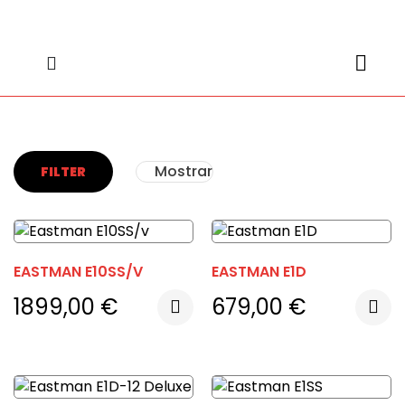
content
content
Mostrar
FILTER
EASTMAN E10SS/V
EASTMAN E1D
1899,00
€
679,00
€