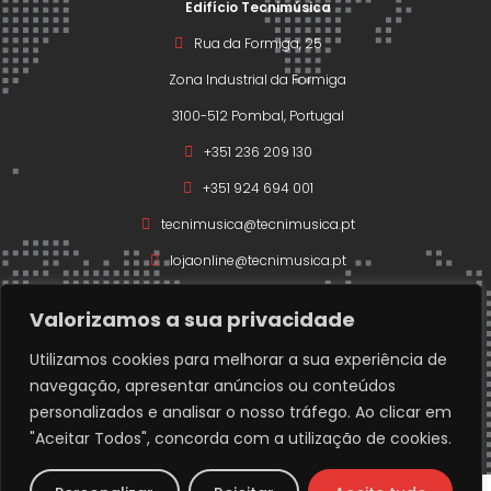
Edifício Tecnimúsica
Rua da Formiga, 25
Zona Industrial da Formiga
3100-512 Pombal, Portugal
+351 236 209 130
+351 924 694 001
tecnimusica@tecnimusica.pt
lojaonline@tecnimusica.pt
Valorizamos a sua privacidade
Utilizamos cookies para melhorar a sua experiência de
navegação, apresentar anúncios ou conteúdos
Copyright © 2026 – Todos os direitos reservados a
personalizados e analisar o nosso tráfego. Ao clicar em
Técnimusica.
"Aceitar Todos", concorda com a utilização de cookies.
Developed with ❤️ by
www.codigofonte.pt