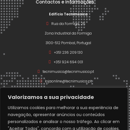
Contactos e Informações
Edifício Tecnimúsica
Rua da Formiga, 25
Zona Industrial da Formiga
3100-512 Pombal, Portugal
+351 236 209 130
+351 924 694 001
tecnimusica@tecnimusica.pt
lojaonline@tecnimusica.pt
Valorizamos a sua privacidade
Utilizamos cookies para melhorar a sua experiência de
navegação, apresentar anúncios ou conteúdos
Copyright © 2026 – Todos os direitos reservados a
personalizados e analisar o nosso tráfego. Ao clicar em
Técnimusica.
"Aceitar Todos", concorda com a utilização de cookies.
Developed with ❤️ by
www.codigofonte.pt