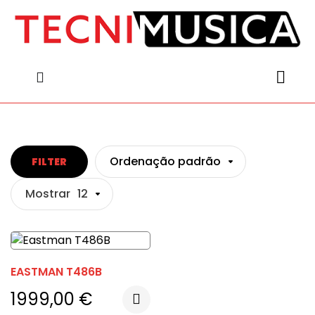
content
content
Ordenação padrão
FILTER
Mostrar
12
EASTMAN T486B
1999,00
€