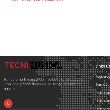
Links Ú
Acerca d
Somos uma Empresa com solidez no mercado, e
uma posição de destaque no tecido empresarial
Termos e
Nacional.
Política 
Política 
Política 