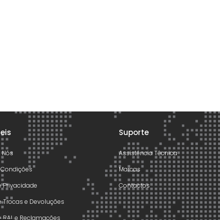
teis
Suporte
e Nós
Assistência Técnica
 Condições
Marcas
de Privacidade
Contactos
de Trocas e Devoluções
de RAL e Reclamações