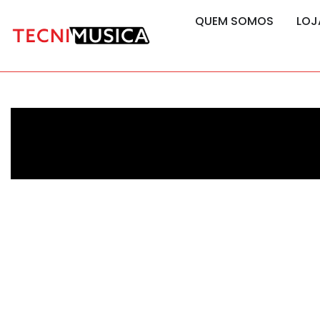
content
content
QUEM SOMOS
LOJ