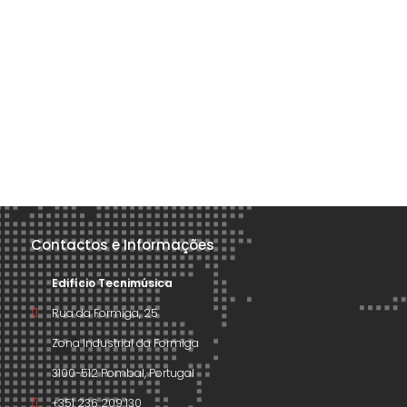
Contactos e Informações
Edifício Tecnimúsica
Rua da Formiga, 25
Zona Industrial da Formiga
3100-512 Pombal, Portugal
+351 236 209 130