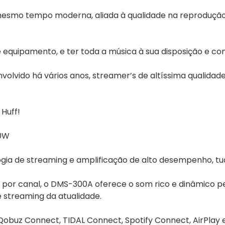
o mesmo tempo moderna, aliada à qualidade na reprodução
e equipamento, e ter toda a música à sua disposição e co
lvido há vários anos, streamer’s de altíssima qualidade,
Huff!
D0W
gia de streaming e amplificação de alto desempenho, tu
 por canal, o DMS-300A oferece o som rico e dinâmico pe
 streaming da atualidade.
Qobuz Connect, TIDAL Connect, Spotify Connect, AirPlay e