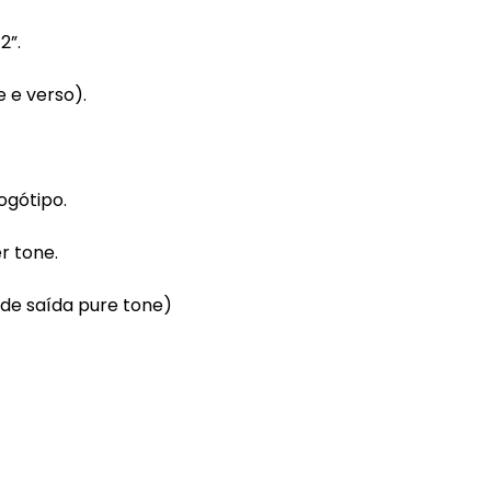
2”.
 e verso).
ogótipo.
r tone.
de saída pure tone)