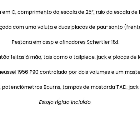
em C, comprimento da escala de 25”, raio da escala de 1
çada com uma voluta e duas placas de pau-santo (frente
Pestana em osso e afinadores Schertler 18:1.
tão feitas à mão, tais como o tailpiece, jack e placas de l
eussel 1956 P90 controlado por dois volumes e um maste
, potenciómetros Bourns, tampas de mostarda TAD, jack 
Estojo rígido incluído.