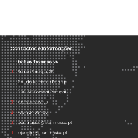
Contactos e Informações
Edifício Tecnimúsica
Rua da Formiga, 25
Zona Industrial da Formiga
3100-512 Pombal, Portugal
+351 236 209 130
+351 924 694 001
tecnimusica@tecnimusica.pt
lojaonline@tecnimusica.pt