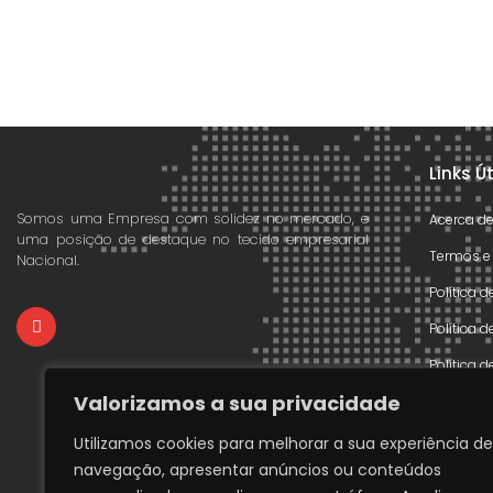
Links Ú
Somos uma Empresa com solidez no mercado, e
Acerca d
uma posição de destaque no tecido empresarial
Termos e
Nacional.
Política 
Política 
Política 
Valorizamos a sua privacidade
Declaraçã
Livre Res
Utilizamos cookies para melhorar a sua experiência de
navegação, apresentar anúncios ou conteúdos
Livro de