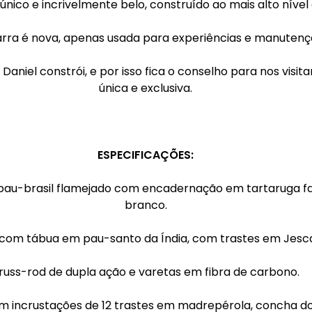
único e incrivelmente belo, construído ao mais alto nível
arra é nova, apenas usada para experiências e manutenç
Daniel constrói, e por isso fica o conselho para nos visi
única e exclusiva.
ESPECIFICAÇÕES:
brasil flamejado com encadernação em tartaruga falsa 
branco.
com tábua em pau-santo da Índia, com trastes em Jesca
russ-rod de dupla ação e varetas em fibra de carbono.
incrustações de 12 trastes em madrepérola, concha do r