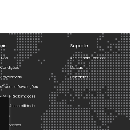
teis
Suporte
e Nós
Assistência Técnica
 Condições
Marcas
de Privacidade
Contactos
de Trocas e Devoluções
de RAL e Reclamações
o de Acessibilidade
olução
 Reclamações