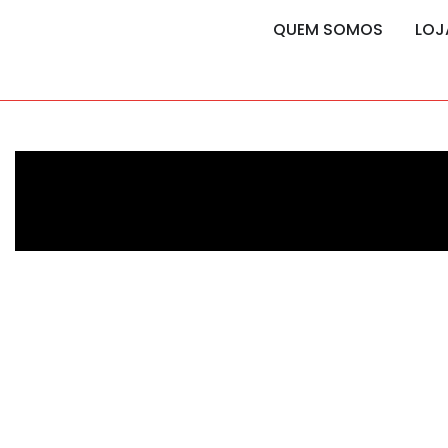
content
content
QUEM SOMOS
LOJ