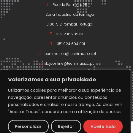
Rua da Formiga, 25
Zona Industrial da Formiga
3100-512 Pombal, Portugal
+351 236 209 130
+351 924 694 001
tecnimusica@tecnimusica.pt
lojaonline@tecnimusica.pt
Valorizamos a sua privacidade
Utilizamos cookies para melhorar a sua experiência de
navegação, apresentar anúncios ou conteúdos
Copyright © 2026 – Todos os direitos reservados a
personalizados e analisar o nosso tráfego. Ao clicar em
Técnimusica.
"Aceitar Todos", concorda com a utilização de cookies.
Developed with ❤️ by
www.codigofonte.pt
Personalizar
Rejeitar
Aceite tudo