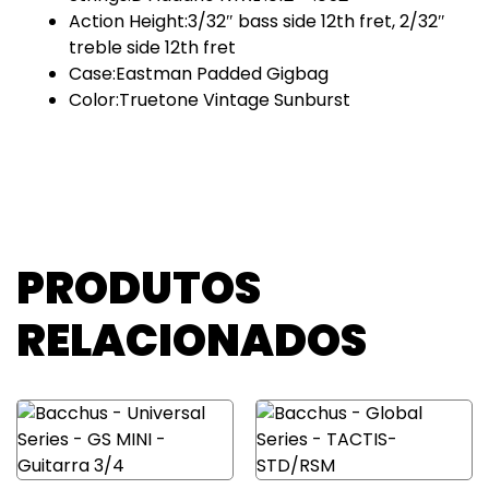
Action Height:3/32″ bass side 12th fret, 2/32″
treble side 12th fret
Case:Eastman Padded Gigbag
Color:Truetone Vintage Sunburst
PRODUTOS
RELACIONADOS