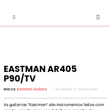
content
content
EASTMAN AR405
P90/TV
Marca:
Eastman Guitars
Available on backorder
As guitarras “Eastman” são instrumentos feitos com