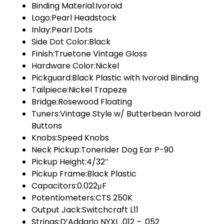
Binding Material:Ivoroid
Logo:Pearl Headstock
Inlay:Pearl Dots
Side Dot Color:Black
Finish:Truetone Vintage Gloss
Hardware Color:Nickel
Pickguard:Black Plastic with Ivoroid Binding
Tailpiece:Nickel Trapeze
Bridge:Rosewood Floating
Tuners:Vintage Style w/ Butterbean Ivoroid
Buttons
Knobs:Speed Knobs
Neck Pickup:Tonerider Dog Ear P-90
Pickup Height:4/32″
Pickup Frame:Black Plastic
Capacitors:0.022μF
Potentiometers:CTS 250K
Output Jack:Switchcraft L11
Strings:D’Addario NYXL .012 – .052