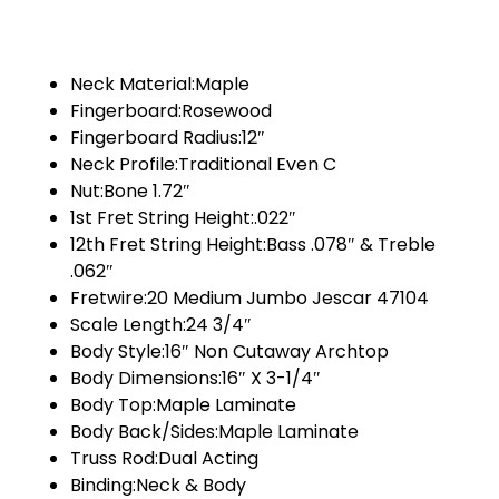
Neck Material:Maple
Fingerboard:Rosewood
Fingerboard Radius:12″
Neck Profile:Traditional Even C
Nut:Bone 1.72″
1st Fret String Height:.022″
12th Fret String Height:Bass .078″ & Treble
.062″
Fretwire:20 Medium Jumbo Jescar 47104
Scale Length:24 3/4″
Body Style:16″ Non Cutaway Archtop
Body Dimensions:16″ X 3-1/4″
Body Top:Maple Laminate
Body Back/Sides:Maple Laminate
Truss Rod:Dual Acting
Binding:Neck & Body