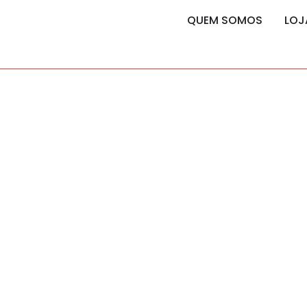
content
content
QUEM SOMOS
LOJ