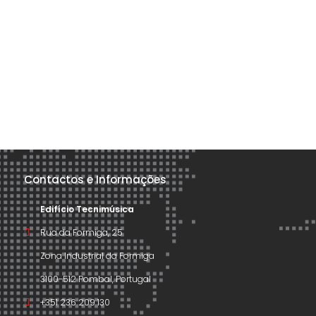
Contactos e Informações
Edifício Tecnimúsica
Rua da Formiga, 25
Zona Industrial da Formiga
3100-512 Pombal, Portugal
+351 236 209 130