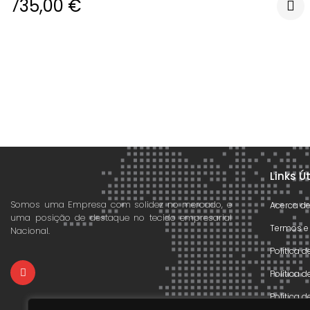
735,00
€
Links Ú
Somos uma Empresa com solidez no mercado, e
Acerca d
uma posição de destaque no tecido empresarial
Termos e
Nacional.
Política 
Política 
Política 