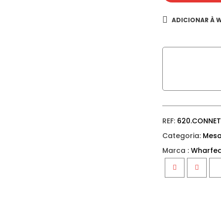
ADICIONAR À W
REF:
620.CONNE
Categoria:
Mesa
Marca :
Wharfed
Facebook
Twitter