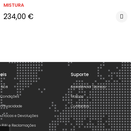
MISTURA
234,00
€
teis
Suporte
e Nós
Assistência Técnica
 Condições
Marcas
de Privacidade
Contactos
de Trocas e Devoluções
de RAL e Reclamações