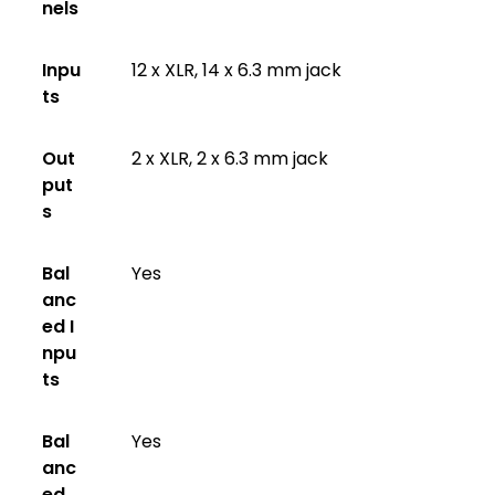
nels
Inpu
12 x XLR, 14 x 6.3 mm jack
ts
Out
2 x XLR, 2 x 6.3 mm jack
put
s
Bal
Yes
anc
ed I
npu
ts
Bal
Yes
anc
ed