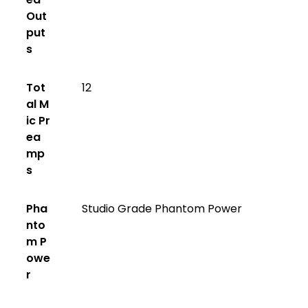
Out
put
s
Tot
12
al M
ic Pr
ea
mp
s
Pha
Studio Grade Phantom Power
nto
m P
owe
r