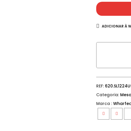
ADICIONAR À W
REF:
620.SL1224U
Categoria:
Mesa
Marca :
Wharfed
Facebook
Twitter