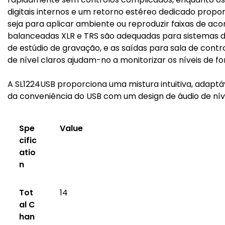
digitais internos e um retorno estéreo dedicado proporc
seja para aplicar ambiente ou reproduzir faixas de a
balanceadas XLR e TRS são adequadas para sistemas d
de estúdio de gravação, e as saídas para sala de cont
de nível claros ajudam-no a monitorizar os níveis de fo
A SL1224USB proporciona uma mistura intuitiva, adaptá
da conveniência do USB com um design de áudio de nível
Spe
Value
cific
atio
n
Tot
14
al C
han