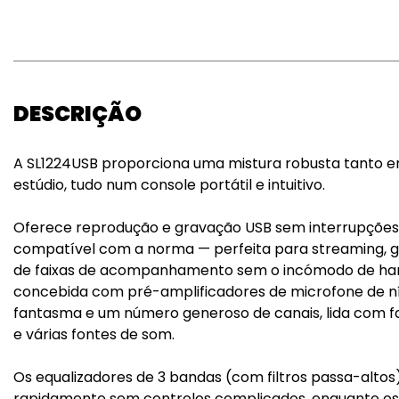
DESCRIÇÃO
A SL1224USB proporciona uma mistura robusta tanto 
estúdio, tudo num console portátil e intuitivo.
Oferece reprodução e gravação USB sem interrupções
compatível com a norma — perfeita para streaming, 
de faixas de acompanhamento sem o incómodo de har
concebida com pré-amplificadores de microfone de ní
fantasma e um número generoso de canais, lida com fa
e várias fontes de som.
Os equalizadores de 3 bandas (com filtros passa-altos
rapidamente sem controlos complicados, enquanto os en