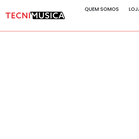
content
content
QUEM SOMOS
LOJ