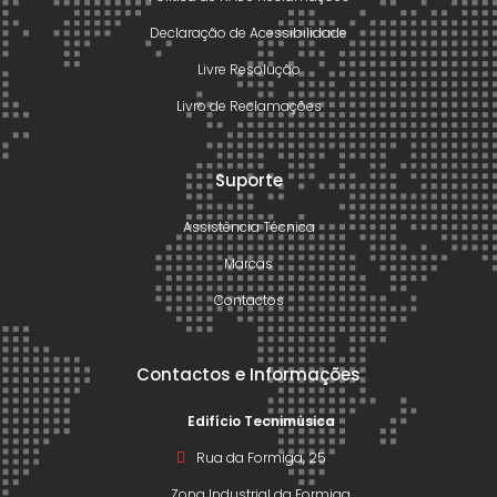
Declaração de Acessibilidade
Livre Resolução
Livro de Reclamações
Suporte
Assistência Técnica
Marcas
Contactos
Contactos e Informações
Edifício Tecnimúsica
Rua da Formiga, 25
Zona Industrial da Formiga