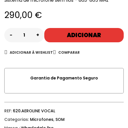
Sistema de microfone sem fios –
863-865 MHz
290,00
€
ADICIONAR
-
+
ADICIONAR À WISHLIST
COMPARAR
Garantia de Pagamento Seguro
REF:
620.AEROLINE VOCAL
Categorias:
Microfones
,
SOM