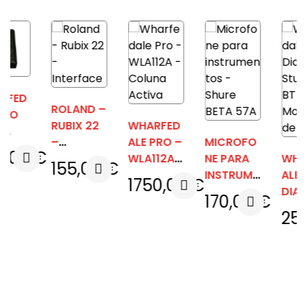
ROLAND –
RUBIX 22
WHARFED
–
ALE PRO –
MICROFO
€
INTERFAC
WLA112A
NE PARA
WHARFED
155,00
€
E
– COLUNA
INSTRUME
ALE PRO –
1750,00
€
ACTIVA
NTOS –
DIAMOND
170,00
€
SHURE
STUDIO
250,00
BETA 57A
5-BT –
MONITOR
DE
ESTÚDIO