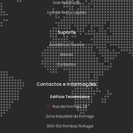
Livre Resolução
Livro de Reclamações
Suporte
Assistência Técnica
Marcas
Contactos
Contactos e Informações
Edifício Tecnimúsica
Rua da Formiga, 25
Zona Industrial da Formiga
3100-512 Pombal, Portugal