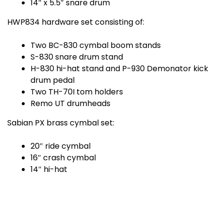
14″ x 5.5″ snare drum
HWP834 hardware set consisting of:
Two BC-830 cymbal boom stands
S-830 snare drum stand
H-830 hi-hat stand and P-930 Demonator kick
drum pedal
Two TH-70I tom holders
Remo UT drumheads
Sabian PX brass cymbal set:
20″ ride cymbal
16″ crash cymbal
14″ hi-hat