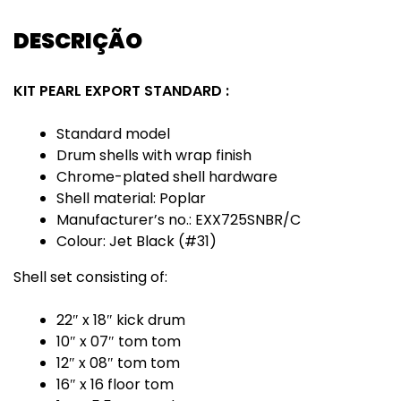
DESCRIÇÃO
KIT PEARL EXPORT STANDARD :
Standard model
Drum shells with wrap finish
Chrome-plated shell hardware
Shell material: Poplar
Manufacturer’s no.: EXX725SNBR/C
Colour: Jet Black (#31)
Shell set consisting of:
22″ x 18″ kick drum
10″ x 07″ tom tom
12″ x 08″ tom tom
16″ x 16 floor tom