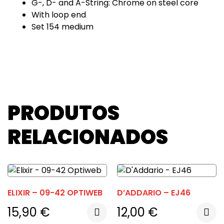
G-, D- and A-String: Chrome on steel core
With loop end
Set 154 medium
PRODUTOS
RELACIONADOS
ELIXIR – 09-42 OPTIWEB
D’ADDARIO – EJ46
15,90
€
12,00
€