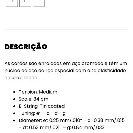
Facebook
Twitter
Google+
DESCRIÇÃO
As cordas são enroladas em aço cromado e têm um
núcleo de aço de liga especial com alta elasticidade
e durabilidade.
Tension: Medium
Scale: 34 cm
E-String: Tin coated
Tuning: e’ ‘- a’- d’- g
Diameter: e’: 0.25 mm/.010″ – a’: 0.38 mm/.015″
– d’: 0.53 mm/.021″ – g: 0.84 mm/.033