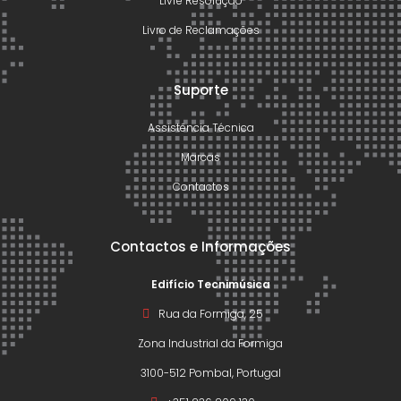
Livre Resolução
Livro de Reclamações
Suporte
Assistência Técnica
Marcas
Contactos
Contactos e Informações
Edifício Tecnimúsica
Rua da Formiga, 25
Zona Industrial da Formiga
3100-512 Pombal, Portugal