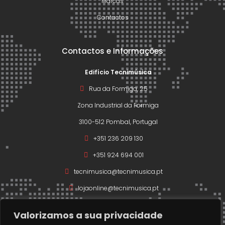
Marcas
Contactos
Contactos e Informações
Edifício Tecnimúsica
Rua da Formiga, 25
Zona Industrial da Formiga
3100-512 Pombal, Portugal
+351 236 209 130
+351 924 694 001
tecnimusica@tecnimusica.pt
lojaonline@tecnimusica.pt
Valorizamos a sua privacidade