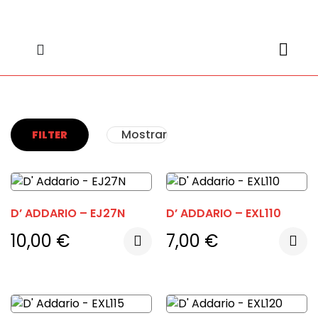
content
content
Mostrar
FILTER
D’ ADDARIO – EJ27N
D’ ADDARIO – EXL110
10,00
€
7,00
€