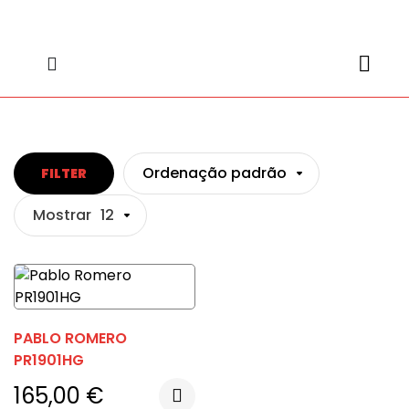
content
content
Ordenação padrão
FILTER
Mostrar
12
PABLO ROMERO
PR1901HG
165,00
€