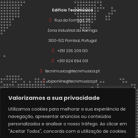
Edifício Tecnimúsica
Rua da Formiga, 25
Zona Industrial da Formiga
3100-512 Pombal, Portugal
+351 236 209 130
+351 924 694 001
tecnimusica@tecnimusica.pt
lojaonline@tecnimusica.pt
Valorizamos a sua privacidade
Utilizamos cookies para melhorar a sua experiência de
navegação, apresentar anúncios ou conteúdos
Copyright © 2026 – Todos os direitos reservados a
personalizados e analisar o nosso tráfego. Ao clicar em
Técnimusica.
"Aceitar Todos", concorda com a utilização de cookies.
Developed with ❤️ by
www.codigofonte.pt