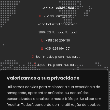
Edifício Tecnimúsica
Rua da Formiga, 25
Zona Industrial da Formiga
3100-512 Pombal, Portugal
+351 236 209 130
+351 924 694 001
tecnimusica@tecnimusica.pt
lojaonline@tecnimusica.pt
Valorizamos a sua privacidade
Utilizamos cookies para melhorar a sua experiência de
navegação, apresentar anúncios ou conteúdos
Copyright © 2026 – Todos os direitos reservados a
personalizados e analisar o nosso tráfego. Ao clicar em
Técnimusica.
"Aceitar Todos", concorda com a utilização de cookies.
Developed with ❤️ by
www.codigofonte.pt