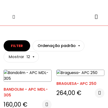
content
content
Ordenação padrão
FILTER
Mostrar
12
BRAGUESA- APC 250
BANDOLIM – APC MDL-
264,00
€
305
160,00
€