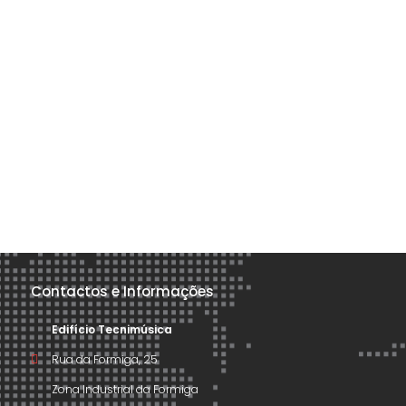
Contactos e Informações
Edifício Tecnimúsica
Rua da Formiga, 25
Zona Industrial da Formiga