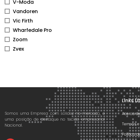
V-Moda
Vandoren
Vic Firth
Wharfedale Pro
Zoom
Zvex
Links Ú
Somos uma Empresa com solidez no mercado, e
Acerca d
uma posição de destaque no tecido empresarial
Termos e
Nacional.
Política 