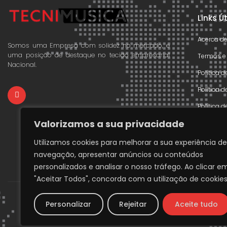
Links Ú
Acerca d
Somos uma Empresa com solidez no mercado, e
uma posição de destaque no tecido empresarial
Termos e
Nacional.
Política 
Política 
Política 
Valorizamos a sua privacidade
Declaraçã
Livre Res
Utilizamos cookies para melhorar a sua experiência de
navegação, apresentar anúncios ou conteúdos
Livro de
personalizados e analisar o nosso tráfego. Ao clicar e
"Aceitar Todos", concorda com a utilização de cookies
Personalizar
Rejeitar
Aceite tudo
Copyri