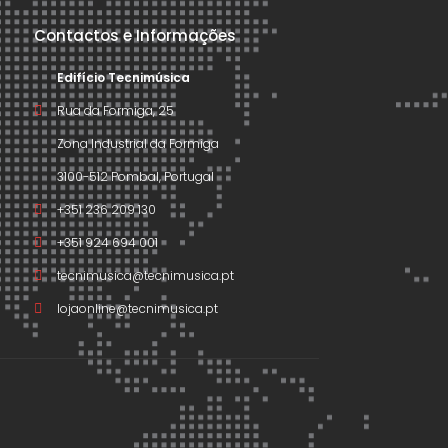
Contactos e Informações
Edifício Tecnimúsica
Rua da Formiga, 25
Zona Industrial da Formiga
3100-512 Pombal, Portugal
+351 236 209 130
+351 924 694 001
tecnimusica@tecnimusica.pt
lojaonline@tecnimusica.pt