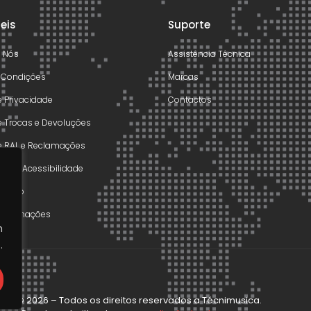
teis
Suporte
e Nós
Assistência Técnica
 Condições
Marcas
de Privacidade
Contactos
de Trocas e Devoluções
de RAL e Reclamações
o de Acessibilidade
olução
 Reclamações
m
.
ght © 2026 – Todos os direitos reservados a Técnimusica.