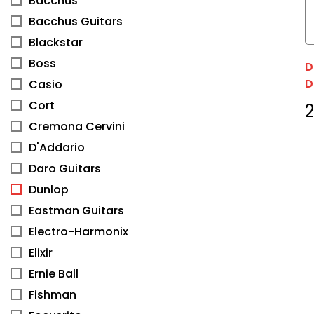
Bacchus
Bacchus Guitars
Blackstar
Boss
D
D
Casio
Cort
Cremona Cervini
D'Addario
Daro Guitars
Dunlop
Eastman Guitars
Electro-Harmonix
Elixir
Ernie Ball
Fishman