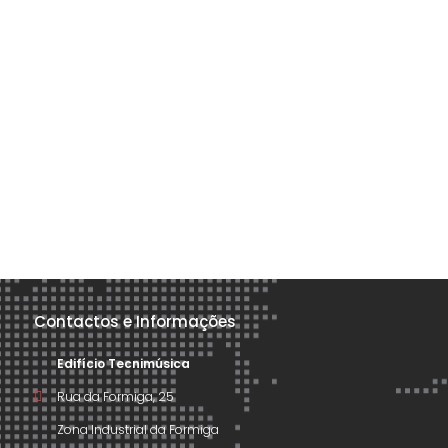
Contactos e Informações
Edifício Tecnimúsica
Rua da Formiga, 25
Zona Industrial da Formiga