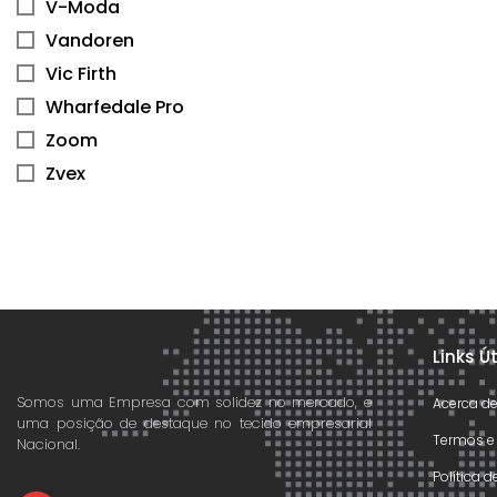
V-Moda
Vandoren
Vic Firth
Wharfedale Pro
Zoom
Zvex
Links Ú
Somos uma Empresa com solidez no mercado, e
Acerca d
uma posição de destaque no tecido empresarial
Termos e
Nacional.
Política 