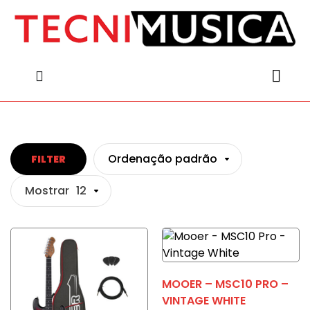
content
content
Ordenação padrão
FILTER
Mostrar
12
MOOER – MSC10 PRO –
VINTAGE WHITE