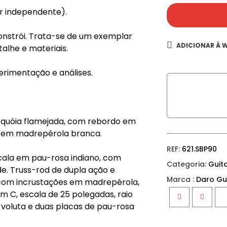
er independente).
onstrói. Trata-se de um exemplar
ADICIONAR À W
talhe e materiais.
perimentação e análises.
quóia flamejada, com rebordo em
ior em madrepérola branca.
REF:
621.SBP90
cala em pau-rosa indiano, com
Categoria:
Guita
e. Truss-rod de dupla ação e
Marca :
Daro Gu
com incrustações em madrepérola,
 em C, escala de 25 polegadas, raio
voluta e duas placas de pau-rosa
Facebook
Twitter