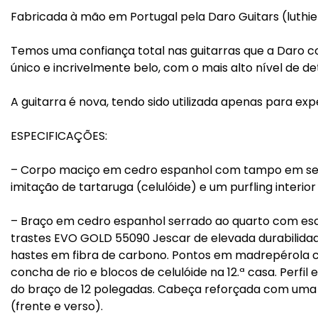
Fabricada à mão em Portugal pela Daro Guitars (luthi
Temos uma confiança total nas guitarras que a Daro c
único e incrivelmente belo, com o mais alto nível de de
A guitarra é nova, tendo sido utilizada apenas para ex
ESPECIFICAÇÕES:
– Corpo maciço em cedro espanhol com tampo em se
imitação de tartaruga (celulóide) e um purfling inter
– Braço em cedro espanhol serrado ao quarto com es
trastes EVO GOLD 55090 Jescar de elevada durabilidad
hastes em fibra de carbono. Pontos em madrepérola 
concha de rio e blocos de celulóide na 12.ª casa. Perfil
do braço de 12 polegadas. Cabeça reforçada com uma 
(frente e verso).