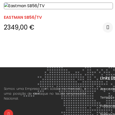
EASTMAN SB56/TV
2349,00
€
Links Ú
Somos uma Empresa com solidez no mercado, e
Acerca d
uma posição de destaque no tecido empresarial
Termos e
Nacional.
Política 
Política 