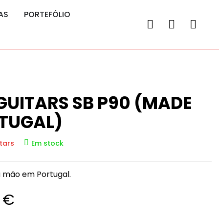
AS
PORTEFÓLIO
GUITARS SB P90 (MADE
RTUGAL)
tars
Em stock
 à mão em Portugal.
0
€