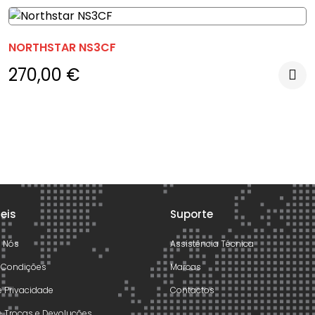
NORTHSTAR NS3CF
270,00
€
teis
Suporte
e Nós
Assistência Técnica
 Condições
Marcas
de Privacidade
Contactos
de Trocas e Devoluções