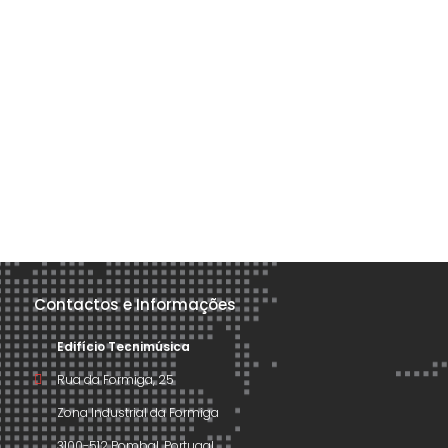
Contactos e Informações
Edifício Tecnimúsica
Rua da Formiga, 25
Zona Industrial da Formiga
3100-512 Pombal, Portugal