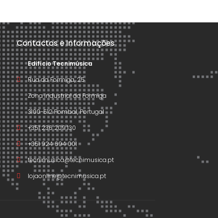
Contactos e Informações
Edifício Tecnimúsica
Rua da Formiga, 25
Zona Industrial da Formiga
3100-512 Pombal, Portugal
+351 236 209 130
+351 924 694 001
tecnimusica@tecnimusica.pt
lojaonline@tecnimusica.pt