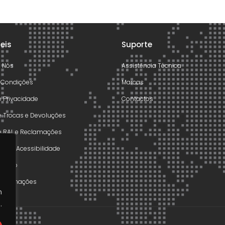
teis
Suporte
e Nós
Assistência Técnica
 Condições
Marcas
de Privacidade
Contactos
de Trocas e Devoluções
de RAL e Reclamações
o de Acessibilidade
olução
 Reclamações
m
.