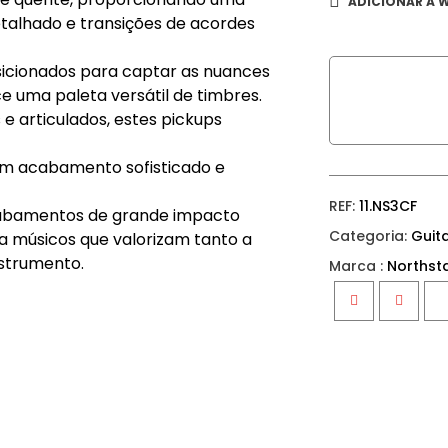
ADICIONAR À W
etalhado e transições de acordes
icionados para captar as nuances
e uma paleta versátil de timbres.
e articulados, estes pickups
 um acabamento sofisticado e
REF:
11.NS3CF
acabamentos de grande impacto
Categoria:
Guita
ara músicos que valorizam tanto a
nstrumento.
Marca :
Northsta
Facebook
Twitter