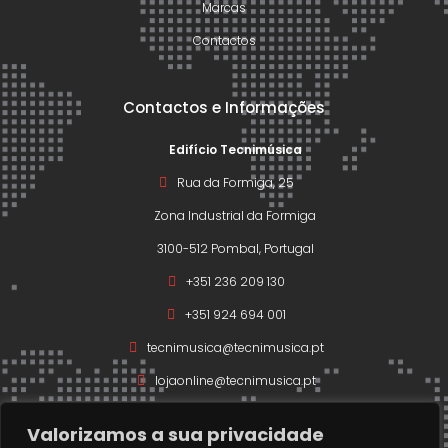
Marcas
Contactos
Contactos e Informações
Edifício Tecnimúsica
Rua da Formiga, 25
Zona Industrial da Formiga
3100-512 Pombal, Portugal
+351 236 209 130
+351 924 694 001
tecnimusica@tecnimusica.pt
lojaonline@tecnimusica.pt
Valorizamos a sua privacidade