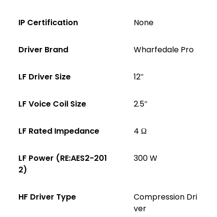
IP Certification
None
Driver Brand
Wharfedale Pro
LF Driver Size
12″
LF Voice Coil Size
2.5″
LF Rated Impedance
4 Ω
LF Power (RE:AES2-201
300 W
2)
HF Driver Type
Compression Dri
ver