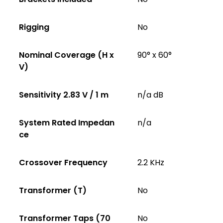
Rigging
No
Nominal Coverage (H x
90° x 60°
V)
Sensitivity 2.83 V / 1 m
n/a dB
System Rated Impedan
n/a
ce
Crossover Frequency
2.2 KHz
Transformer (T)
No
Transformer Taps (70
No