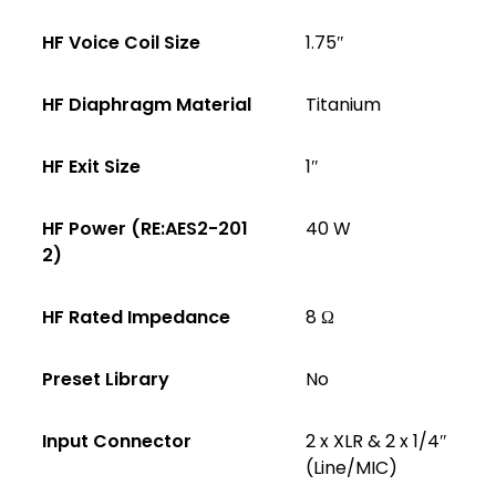
HF Voice Coil Size
1.75″
HF Diaphragm Material
Titanium
HF Exit Size
1″
HF Power (RE:AES2-201
40 W
2)
HF Rated Impedance
8 Ω
Preset Library
No
Input Connector
2 x XLR & 2 x 1/4″
(Line/MIC)