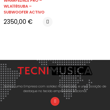
WHARFEDALE PRO –
WLA118SUBA –
SUBWOOFER ACTIVO
2350,00
€
Somos uma Empresa com solidez no mercado, e uma posição de
destaque no tecido empresarial Nacional.