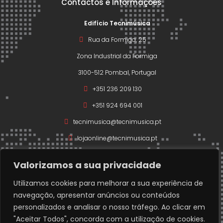
Contactos e Informações
Edifício Tecnimúsica
Rua da Formiga, 25
Zona Industrial da Formiga
3100-512 Pombal, Portugal
+351 236 209 130
+351 924 694 001
tecnimusica@tecnimusica.pt
lojaonline@tecnimusica.pt
Valorizamos a sua privacidade
Utilizamos cookies para melhorar a sua experiência de
navegação, apresentar anúncios ou conteúdos
Copyright © 2026 – Todos os direitos reservados a
personalizados e analisar o nosso tráfego. Ao clicar em
Técnimusica.
"Aceitar Todos", concorda com a utilização de cookies.
Developed with ❤️ by
www.codigofonte.pt