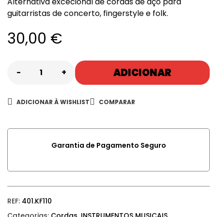
Alternativa excecional de cordas de aço para
guitarristas de concerto, fingerstyle e folk.
30,00
€
ADICIONAR
-
+
ADICIONAR À WISHLIST
COMPARAR
Garantia de Pagamento Seguro
REF:
401.KF110
Categorias:
Cordas
,
INSTRUMENTOS MUSICAIS