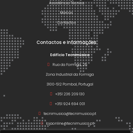
Assistência Técnica
Marcas
Contactos
Contactos e Informações
Edifício Tecnimúsica
Rua da Formiga, 25
Zona Industrial da Formiga
3100-512 Pombal, Portugal
+351 236 209 130
+351 924 694 001
tecnimusica@tecnimusica.pt
lojaonline@tecnimusica.pt