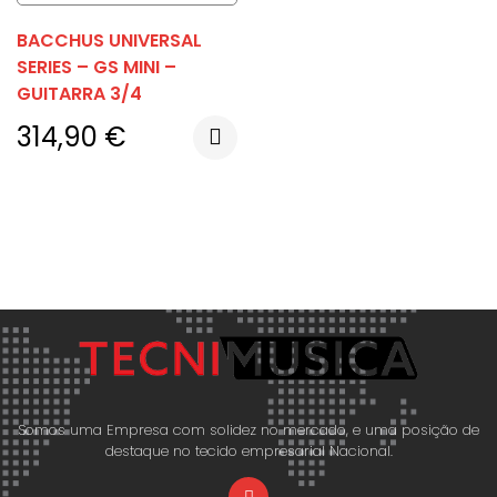
BACCHUS UNIVERSAL
SERIES – GS MINI –
GUITARRA 3/4
314,90
€
Somos uma Empresa com solidez no mercado, e uma posição de
destaque no tecido empresarial Nacional.