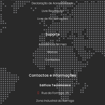
Declaração de Acessibilidade
Livre Resolução
Livro de Reclamações
Suporte
Assistência Técnica
Marcas
Contactos
Contactos e Informações
Edifício Tecnimúsica
Rua da Formiga, 25
Zona Industrial da Formiga