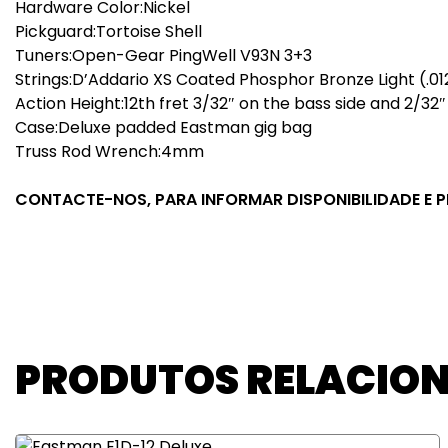
Hardware Color:Nickel
Pickguard:Tortoise Shell
Tuners:Open-Gear PingWell V93N 3+3
Strings:D’Addario XS Coated Phosphor Bronze Light (.01
Action Height:12th fret 3/32″ on the bass side and 2/32″
Case:Deluxe padded Eastman gig bag
Truss Rod Wrench:4mm
CONTACTE-NOS, PARA INFORMAR DISPONIBILIDADE E 
PRODUTOS RELACIO