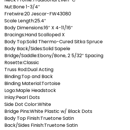
Nut:Bone 1-3/4″
Fretwire:20 Jescar-FW43080
Scale Length:25.4″
Body Dimensions:16″ X 4-11/16″
Bracings:Hand Scalloped X
Body Top:Solid Thermo-Cured Sitka Spruce
Body Back/Sides:Solid Sapele
Bridge/Saddle:Ebony/Bone, 2 5/32″ Spacing
Rosette:Classic
Truss Rod:Dual Acting
Binding:Top and Back
Binding Material:Tortoise
Logo:Maple Headstock
Inlay:Pearl Dots
Side Dot Color:White
Bridge Pins:White Plastic w/ Black Dots
Body Top Finish:Truetone Satin
Back/Sides Finish:Truetone Satin