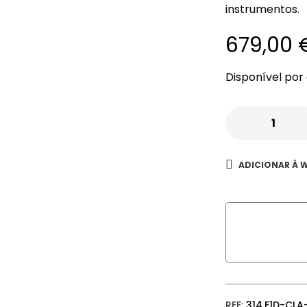
instrumentos.
679,00
Disponível po
ADICIONAR À W
REF:
314.E1D-CLA