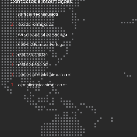
Contactos e Informações
Edifício Tecnimúsica
Rua da Formiga, 25
Zona Industrial da Formiga
3100-512 Pombal, Portugal
+351 236 209 130
+351 924 694 001
tecnimusica@tecnimusica.pt
lojaonline@tecnimusica.pt