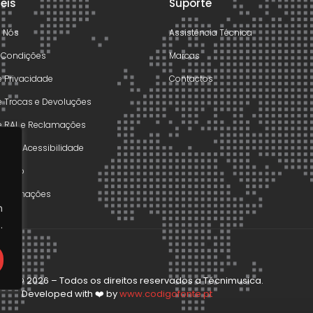
teis
Suporte
e Nós
Assistência Técnica
 Condições
Marcas
de Privacidade
Contactos
de Trocas e Devoluções
de RAL e Reclamações
o de Acessibilidade
olução
 Reclamações
m
.
ght © 2026 – Todos os direitos reservados a Técnimusica.
Developed with ❤️ by
www.codigofonte.pt