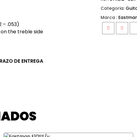
Categoria:
Guit
Marca :
Eastman
2 – .053)
 on the treble side
Facebook
Twitter
PRAZO DE ENTREGA
NADOS