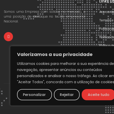
Links Ú
Somos uma Empresa com solidez no mercado, e
Acerca d
uma posição de destaque no tecido empresarial
Termos e
Nacional.
Política 
Política 
Política 
Valorizamos a sua privacidade
Declaraçã
Livre Res
Utilizamos cookies para melhorar a sua experiência de
navegação, apresentar anúncios ou conteúdos
Livro de
personalizados e analisar o nosso tráfego. Ao clicar e
"Aceitar Todos", concorda com a utilização de cookies
Personalizar
Rejeitar
Aceite tudo
Copyri