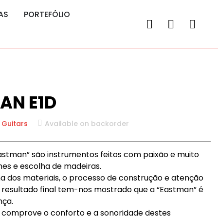
AS
PORTEFÓLIO
AN E1D
 Guitars
Available on backorder
Eastman” são instrumentos feitos com paixão e muito
lhes e escolha de madeiras.
a dos materiais, o processo de construção e atenção
o resultado final tem-nos mostrado que a “Eastman” é
nça.
 comprove o conforto e a sonoridade destes