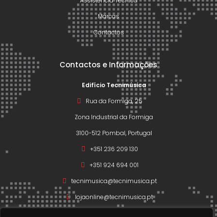
Assistência Técnica
Marcas
Contactos
Contactos e Informações
Edifício Tecnimúsica
Rua da Formiga, 25
Zona Industrial da Formiga
3100-512 Pombal, Portugal
+351 236 209 130
+351 924 694 001
tecnimusica@tecnimusica.pt
lojaonline@tecnimusica.pt