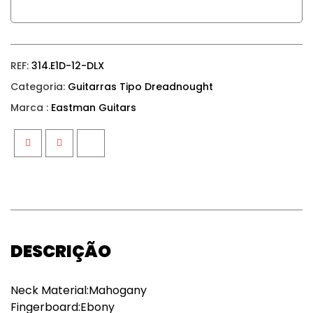
REF:
314.E1D-12-DLX
Categoria:
Guitarras Tipo Dreadnought
Marca :
Eastman Guitars
Facebook
Twitter
Google+
DESCRIÇÃO
Neck Material:Mahogany
Fingerboard:Ebony