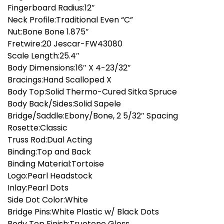
Fingerboard Radius:12″
Neck Profile:Traditional Even “C”
Nut:Bone Bone 1.875″
Fretwire:20 Jescar-FW43080
Scale Length:25.4″
Body Dimensions:16″ X 4-23/32″
Bracings:Hand Scalloped X
Body Top:Solid Thermo-Cured Sitka Spruce
Body Back/Sides:Solid Sapele
Bridge/Saddle:Ebony/Bone, 2 5/32″ Spacing
Rosette:Classic
Truss Rod:Dual Acting
Binding:Top and Back
Binding Material:Tortoise
Logo:Pearl Headstock
Inlay:Pearl Dots
Side Dot Color:White
Bridge Pins:White Plastic w/ Black Dots
Body Top Finish:Truetone Gloss