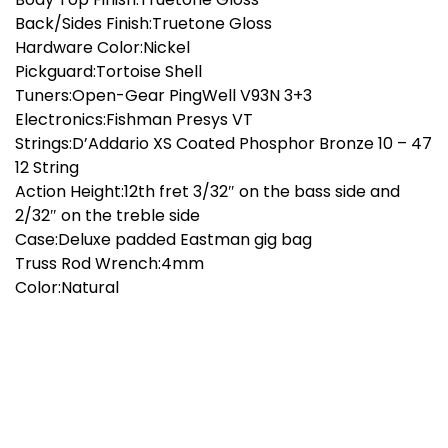
Back/Sides Finish:Truetone Gloss
Hardware Color:Nickel
Pickguard:Tortoise Shell
Tuners:Open-Gear PingWell V93N 3+3
Electronics:Fishman Presys VT
Strings:D’Addario XS Coated Phosphor Bronze 10 – 47
12 String
Action Height:12th fret 3/32″ on the bass side and
2/32″ on the treble side
Case:Deluxe padded Eastman gig bag
Truss Rod Wrench:4mm
Color:Natural