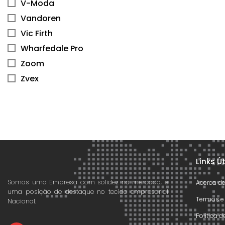
V-Moda
Vandoren
Vic Firth
Wharfedale Pro
Zoom
Zvex
Links Ú
Somos uma Empresa com solidez no mercado, e
Acerca d
uma posição de destaque no tecido empresarial
Termos e
Nacional.
Política 