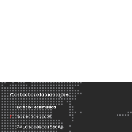
Contactos e Informações
Edifício Tecnimúsica
Rua da Formiga, 25
Zona Industrial da Formiga