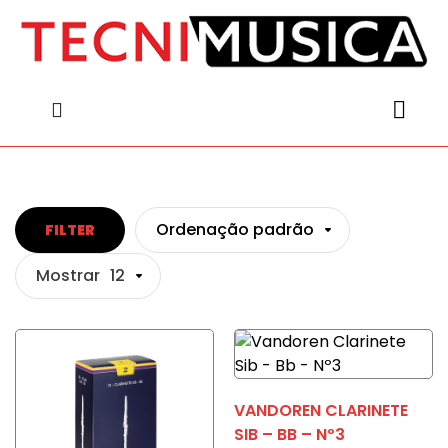
content
content
Ordenação padrão
FILTER
Mostrar
12
VANDOREN CLARINETE
SIB – BB – Nº3