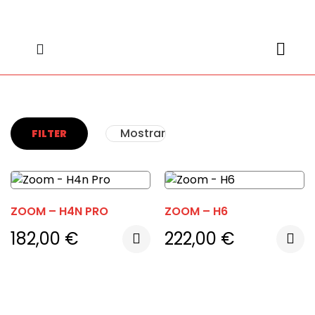
content
content
Mostrar
FILTER
ZOOM – H4N PRO
ZOOM – H6
182,00
€
222,00
€